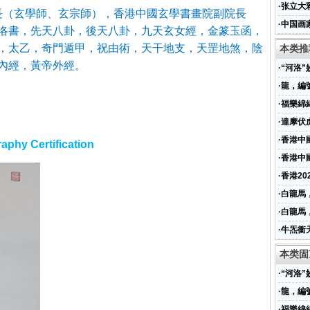
·
张立大
長（玄學師
、玄宗師
），香港中國玄學書畫院副院長
·
中国画
洛書，先天八卦，後天八卦，九天玄女經，金篆玉函，
韩商总
，太乙，奇門遁甲，祝由術，天干地支，天罡地煞，陰
本类推
內經，黃帝外經。
·
“河洛
·
龍，編號
·
福樂綿綿
·
達摩伏虎
·
香港中
graphy
Certification
·
香港中
詞“玉瓊
·
香港2
·
白龍馬，
·
白龍馬，
·
牛炁衝天
本类固
·
“河洛
·
龍，編號
·
福樂綿綿