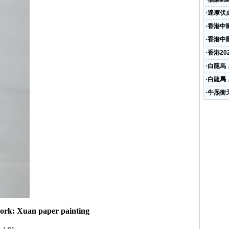
·
達摩伏虎
·
香港中
·
香港中
詞“玉瓊
·
香港2
·
白龍馬，
·
白龍馬，
·
牛炁衝天
ork: Xuan paper painting