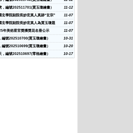
，編號202511701(賈玉瓊繪畫）
11-12
國玄學院副院長妙宏真人真跡“玄宗”
11-07
國玄學院副院長妙宏真人為賈玉瓊題
11-07
國畫堂”
025年美術星官獎獲獎花名冊公示
11-07
編號202510700(賈玉瓊繪畫）
10-31
編號202510699(賈玉瓊繪畫）
10-20
，編號202510697(零格繪畫）
10-17