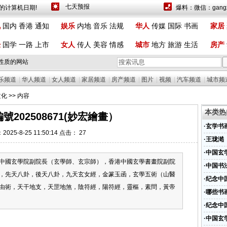
计算机日期!
爆料：微信：gangx
讯
国内
香港
通知
娱乐
内地
音乐
法规
华人
传媒
国际
书画
家居
经
国学
一路
上市
女人
传人
美容
情感
城市
地方
旅游
生活
房产
性质的网站
乐频道
|
华人频道
|
女人频道
|
家居频道
|
房产频道
|
图片
|
视频
|
汽车频道
|
城市频
文化
>> 内容
本类热
號202508671(妙宏繪畫）
·
玄学书
025-8-25 11:50:14 点击：
27
·
王珑澔
·
中国玄
中國玄學院副院長（玄學師、玄宗師），香港中國玄學書畫院副院
·
中国书
，先天八卦，後天八卦，九天玄女經，金篆玉函，玄學五術（山醫
·
纪念中
由術，天干地支，天罡地煞，陰符經，陽符經，靈樞，素問，黃帝
圆满落
·
哪些书
学书画
·
纪念中
年书画
·
中国玄