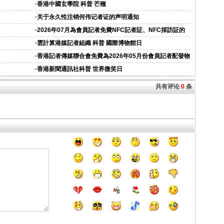
資的通知
·
香港中國玄學院 科普 芒種
·
关于永久性注销何伟记者证的声明通知
·
2026年07月為會員記者免費NFC記者証、NFC採訪証的
通知
·
雲計算港媒記者組織 科普 國際博物館日
·
香港記者傳媒聯合會免費為2026年05月份會員記者配發物
資的通知
·
香港新聞通訊社科普 世界微笑日
共有评论
0
条