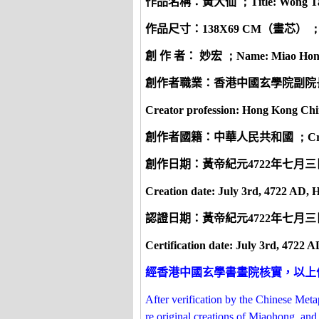
作品名稱：
黃大仙
；
Title: Wong T
作品尺寸：
138X69 CM
（畫芯）
創 作 者： 妙宏
；
Name: Miao
H
o
創作者職業：香港中國玄學院副院
Creator profession:
Hong Kong Chin
創作者國籍：中華人民共和國
；
Cr
創作日期：黃帝紀元
4722
年七月三
Creation date: July 3rd, 4722 AD,
認證日期：黃帝紀元
4722
年七月三
Certification date: July 3rd, 4722 
經香港中國玄學書畫院核實，以上
After verification by the Chinese Meta
re original creations of Miaohong, and 