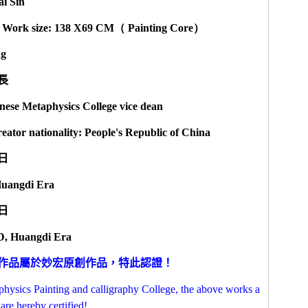
ai Sin
；
Work size: 138 X69 CM
（
Painting Core
）
ng
長
ese Metaphysics College vice dean
eator nationality: People's Republic of China
日
 Huangdi Era
日
AD, Huangdi Era
作品屬於妙宏原創作品，特此認證！
physics Painting and calligraphy College, the above works a
are hereby certified!