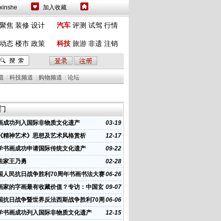
inshe
加入收藏
聚焦
装修
设计
汽车
评测
试驾
行情
动态
楼市
政策
科技
旅游
非遗
注销
道
|
科技频道
|
购物频道
|
论坛
门
画成功列入国际非物质文化遗产
03-19
《精神艺术》思想及艺术风格赏析
12-17
学书画成功申请国际传统文化遗产
09-22
法家王乃勇
02-28
国人民抗日战争胜利70周年书画书法大赛
06-26
幕
画家的字画最有收藏价值？专访：中国玄
09-07
联合会
国抗日战争暨世界反法西斯战争胜利70周
06-06
书法宣传月
学书画成功列入国际非物质文化遗产
12-15