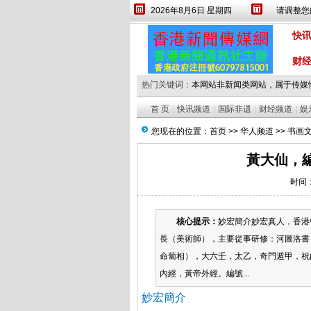
2026年8月6日 星期四
请调整您的
设为首页
繁體
快
财
热门关键词：
本网站非新闻类网站，属于传媒
首 页
|
快讯频道
|
国际非遗
|
财经频道
|
娱
您现在的位置：
首页
>>
华人频道
>>
书画
黃大仙，編
时间：2
核心提示：
妙宏簡介妙宏真人，香港
長（美術師），主要從事研修：河圖洛書
命蔔相），大六壬，太乙，奇門遁甲，祝
內經，黃帝外經。編號...
妙宏簡介