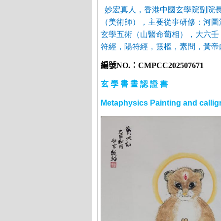
妙宏真人，香港中國玄學院副院
（美術師），主要從事研修：河圖
玄學五術（山醫命蔔相），大六壬
符經，陽符經，靈樞，素問，黃帝
編號
NO.
：
CMPCC202507671
玄
學
書
畫
認
證
書
Metaphysics Painting and calli