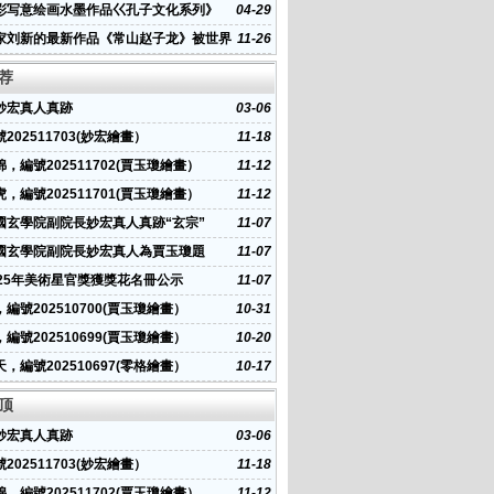
彩写意绘画水墨作品巜孔子文化系列》
04-29
家刘新的最新作品《常山赵子龙》被世界
11-26
联合会收藏
荐
”妙宏真人真跡
03-06
202511703(妙宏繪畫）
11-18
，編號202511702(賈玉瓊繪畫）
11-12
，編號202511701(賈玉瓊繪畫）
11-12
國玄學院副院長妙宏真人真跡“玄宗”
11-07
國玄學院副院長妙宏真人為賈玉瓊題
11-07
國畫堂”
025年美術星官獎獲獎花名冊公示
11-07
編號202510700(賈玉瓊繪畫）
10-31
編號202510699(賈玉瓊繪畫）
10-20
，編號202510697(零格繪畫）
10-17
顶
”妙宏真人真跡
03-06
202511703(妙宏繪畫）
11-18
，編號202511702(賈玉瓊繪畫）
11-12