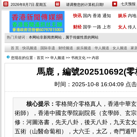
2026年8月7日 星期五
请调整您的计算机日期!
设为首页
繁體
快讯
国内
香港
通知
娱乐
内地
财经
国学
一路
上市
女人
传人
热门关键词：
本网站非新闻类网站，属于传媒性质的网站
首 页
|
快讯频道
|
国际非遗
|
财经频道
|
娱乐频道
|
华人频道
|
女人频道
|
家
您现在的位置：
首页
>>
华人频道
>>
书画文化
>> 内容
馬鹿，編號202510692(
时间：2025-10-8 16:04:09 点
核心提示：
零格簡介零格真人，香港中華玄
術師），香港中國玄學院副院長（玄學師、玄宗
修：河圖洛書，先天八卦，後天八卦，九天玄女
五術（山醫命蔔相），大六壬，太乙，奇門遁甲