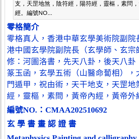
支，天罡地煞，陰符經，陽符經，靈樞，素問，
經。編號NO...
零格簡介
零格真人，香港中華玄學美術院副院
港中國玄學院副院長（玄學師、玄宗
修：河圖洛書，先天八卦，後天八卦
篆玉函，玄學五術（山醫命蔔相），
門遁甲，祝由術，天干地支，天罡地
經，靈樞，素問，黃帝內經，黃帝外
編號
NO.
：
CMAA202510692
玄 學 書 畫 認 證 書
Metaphysics Painting and calligraphy