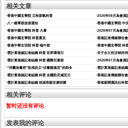
相关文章
·
香港中國玄學院 立秋節氣科普
·
2026年08月為會
·
八一建軍節放假通知
·
香港中國玄學院 中
·
香港中國玄學院 科普 大暑
·
2026年07月為會
·
香港中國玄學院 科普夏至
·
香港記者傳媒聯合會
資的通知
·
香港中華玄宗院 科普 端午節
·
香港中國玄學院 科普
·
雲計算港媒記者組織 科普 世界環境日
·
关于永久性注销何伟
·
雲計算港媒記者組織 科普 國際兒童節
·
2026年07月為會
通知
·
“河圖洛書府”批准設立“伏羲龍魂宮”的勅令
·
雲計算港媒記者組織
·
雲計算港媒記者組織 科普 全國防災減災日
·
香港記者傳媒聯合會
資的通知
·
雲計算港媒記者組織 祝福母親安康快樂
·
香港新聞通訊社科普
相关评论
暂时还没有评论
发表我的评论