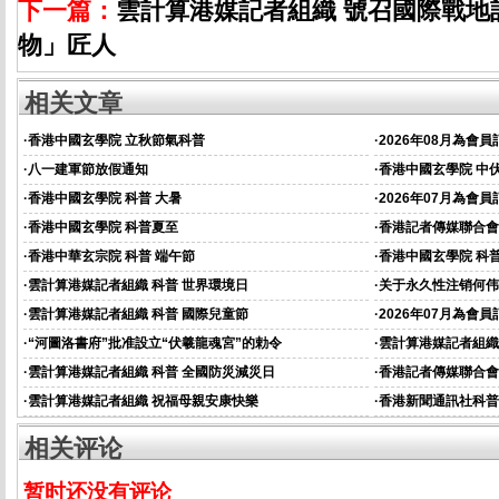
下一篇：
雲計算港媒記者組織 號召國際戰地
物」匠人
相关文章
·
香港中國玄學院 立秋節氣科普
·
2026年08月為會
·
八一建軍節放假通知
·
香港中國玄學院 中
·
香港中國玄學院 科普 大暑
·
2026年07月為會
·
香港中國玄學院 科普夏至
·
香港記者傳媒聯合會
資的通知
·
香港中華玄宗院 科普 端午節
·
香港中國玄學院 科普
·
雲計算港媒記者組織 科普 世界環境日
·
关于永久性注销何伟
·
雲計算港媒記者組織 科普 國際兒童節
·
2026年07月為會
通知
·
“河圖洛書府”批准設立“伏羲龍魂宮”的勅令
·
雲計算港媒記者組織
·
雲計算港媒記者組織 科普 全國防災減災日
·
香港記者傳媒聯合會
資的通知
·
雲計算港媒記者組織 祝福母親安康快樂
·
香港新聞通訊社科普
相关评论
暂时还没有评论