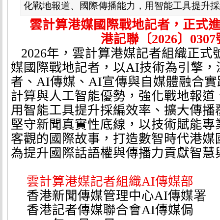
化戰地報道、國際傳播能力，用智能工具提升採編.
雲計算港媒國際戰地記者，正式
港
記
聯〔
2026
〕
0307
2026
年，雲計算港媒記者組織正式
媒國際戰地記者，以
AI
技術為引擎，
者、
AI
傳媒、
AI
宣傳與自媒體融合實
計算與人工智能優勢，強化戰地報道
用智能工具提升採編效率、擴大傳播
堅守新聞真實性底線，以技術賦能專
客觀的國際故事，打造數智時代港媒
為提升國際話語權與傳播力貢獻智慧
雲計算港媒記者組織
AI
傳媒部
香港新聞傳媒管理中心
AI
傳媒
署
香港記者傳媒聯合會
AI
傳媒侷