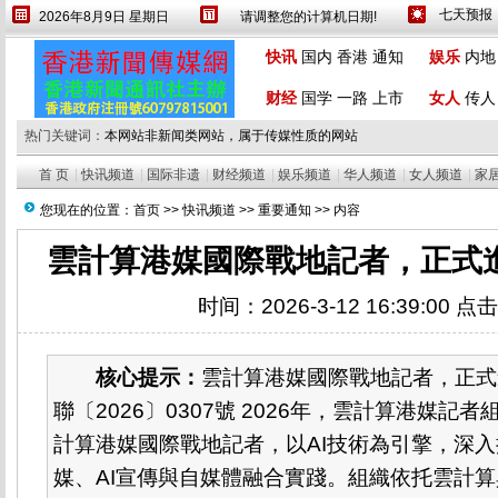
2026年8月9日 星期日
请调整您的计算机日期!
设为首页
繁體
快讯
国内
香港
通知
娱乐
内地
财经
国学
一路
上市
女人
传人
热门关键词：
本网站非新闻类网站，属于传媒性质的网站
首 页
|
快讯频道
|
国际非遗
|
财经频道
|
娱乐频道
|
华人频道
|
女人频道
|
家
您现在的位置：
首页
>>
快讯频道
>>
重要通知
>> 内容
雲計算港媒國際戰地記者，正式進
时间：2026-3-12 16:39:00 点
核心提示：
雲計算港媒國際戰地記者，正式
聯〔2026〕0307號 2026年，雲計算港媒記
計算港媒國際戰地記者，以AI技術為引擎，深入推
媒、AI宣傳與自媒體融合實踐。組織依托雲計