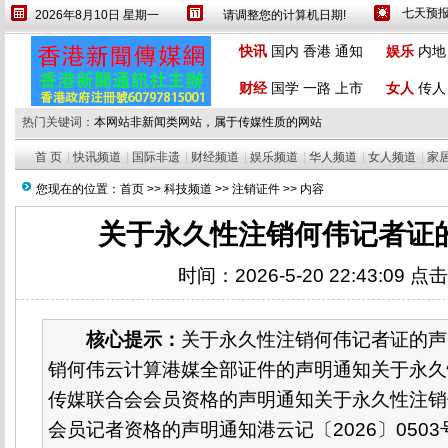
2026年8月10日 星期一
请调整您的计算机日期!
设为首页
繁體
快讯
国内
香港
通知
娱乐
内地
财经
国学
一路
上市
女人
传人
热门关键词：
本网站非新闻类网站，属于传媒性质的网站
首 页
|
快讯频道
|
国际非遗
|
财经频道
|
娱乐频道
|
华人频道
|
女人频道
|
家
您现在的位置：
首页
>>
科技频道
>>
注销证件
>> 内容
关于永久性注销何伟记者证
时间：2026-5-20 22:43:09 点
核心提示：
关于永久性注销何伟记者证的声
销何伟云计算港媒全部证件的声明通知关于永久
传媒联合会会员资格的声明通知关于永久性注销
会员记者资格的声明通知港云记〔2026〕0503