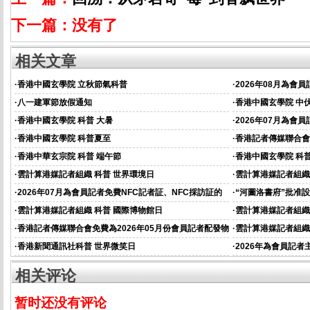
下一篇：没有了
相关文章
·
香港中國玄學院 立秋節氣科普
·
2026年08月為會
·
八一建軍節放假通知
·
香港中國玄學院 中
·
香港中國玄學院 科普 大暑
·
2026年07月為會
·
香港中國玄學院 科普夏至
·
香港記者傳媒聯合會
資的通知
·
香港中華玄宗院 科普 端午節
·
香港中國玄學院 科普
·
雲計算港媒記者組織 科普 世界環境日
·
雲計算港媒記者組織
·
2026年07月為會員記者免費NFC記者証、NFC採訪証的
·
“河圖洛書府”批准
通知
·
雲計算港媒記者組織 科普 國際博物館日
·
雲計算港媒記者組織
·
香港記者傳媒聯合會免費為2026年05月份會員記者配發物
·
雲計算港媒記者組織
資的通知
·
香港新聞通訊社科普 世界微笑日
·
2026年為會員記
相关评论
暂时还没有评论