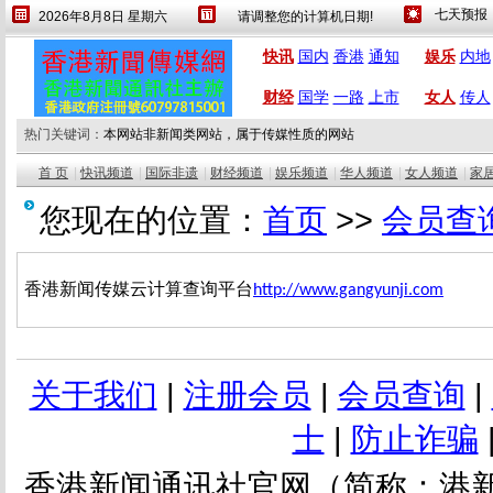
2026年8月8日 星期六
请调整您的计算机日期!
设为首页
繁體
快讯
国内
香港
通知
娱乐
内地
财经
国学
一路
上市
女人
传人
热门关键词：
本网站非新闻类网站，属于传媒性质的网站
首 页
|
快讯频道
|
国际非遗
|
财经频道
|
娱乐频道
|
华人频道
|
女人频道
|
家
您现在的位置：
首页
>>
会员查
香港新闻传媒云计算查询平台
http://www.gangyunji.com
关于我们
|
注册会员
|
会员查询
|
士
|
防止诈骗
香港新闻通讯社官网（简称：港新