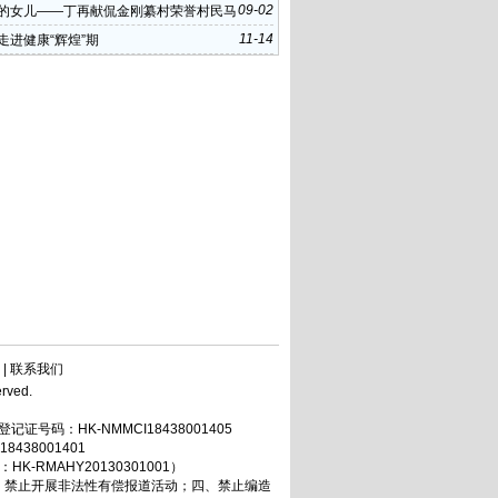
09-02
的女儿——丁再献侃金刚纂村荣誉村民马
11-14
走进健康“辉煌”期
|
联系我们
rved.
记证号码：HK-NMMCI18438001405
438001401
-RMAHY20130301001）
、禁止开展非法性有偿报道活动；四、禁止编造