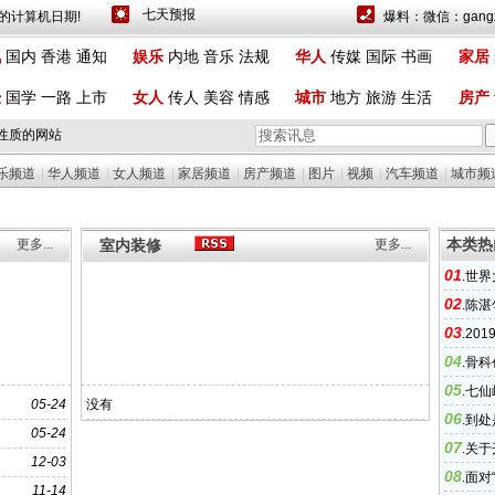
计算机日期!
爆料：微信：gangx
讯
国内
香港
通知
娱乐
内地
音乐
法规
华人
传媒
国际
书画
家居
经
国学
一路
上市
女人
传人
美容
情感
城市
地方
旅游
生活
房产
性质的网站
乐频道
|
华人频道
|
女人频道
|
家居频道
|
房产频道
|
图片
|
视频
|
汽车频道
|
城市频
本类热
更多...
室内装修
更多...
01
.
世界
02
.
陈湛
03
.
20
04
.
骨科
05
院举行
.
七仙
05-24
没有
06
.
到处
05-24
07
.
关于
12-03
08
案的通
.
面对
11-14