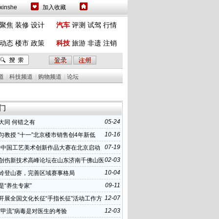
inshe
加入收藏
聚焦
装修
设计
汽车
评测
试驾
行情
动态
楼市
政策
科技
旅游
非遗
注销
道
|
科技频道
|
购物频道
|
论坛
门
05-24
大同 何错之有
10-16
匀教授 “十一”北京楼市销售创4年新低
07-19
19中国工艺美术创新作品大赛在北京启动
02-03
创伤新技术高峰论坛在山东济南千佛山医
10-04
岭登山赛，完善区域赛事格局
09-11
是“养生专家”
12-07
开展全国文化长征“手指长征”活动工作方
知
12-03
“甲流”病毒是对医生的考验