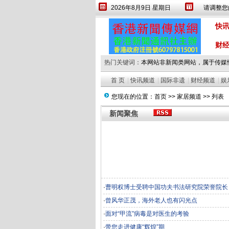
2026年8月9日 星期日
请调整您的
设为首页
繁體
快
财
热门关键词：
本网站非新闻类网站，属于传媒
首 页
|
快讯频道
|
国际非遗
|
财经频道
|
娱
您现在的位置：
首页
>>
家居频道
>> 列表
新闻聚焦
·
曹明权博士受聘中国功夫书法研究院荣誉院长
·
曾风华正茂，海外老人也有闪光点
·
面对“甲流”病毒是对医生的考验
·
带您走进健康“辉煌”期