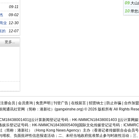
09
.
大山
09-11
10
杰
.
带您
杰
09-02
商业
12-30
案的
12-07
更多...
|
注册会员
|
会员查询
|
免责声明
|
刊登广告
|
在线留言
|
招贤纳士
|
防止诈骗
|
合作加盟
新闻通讯社官网（简称：港新社）(
gangxinshe.org
) © 2026 版权所有 All Rights Rese
438001401||云计算新闻登记证号码：HK-NMMCN18438001403 ||云计算网媒登
乐登记证号码：HK-NMMCN18438005409||国际文化传媒登记证号码：ICMMRC18
称：港新社）（Hong Kong News Agency）主办（香港记者传媒联合会会员号：HK
与维权、负面批评性信息报道活动；二、未经当地政府批准禁止参与时政性活动；三