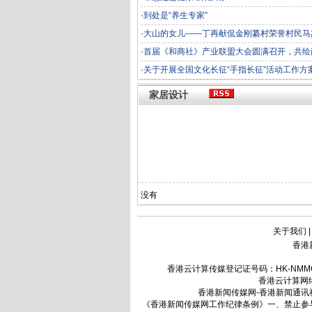
·
到处是“养生专家”
·
大山的女儿——丁再献侃金刚纂村荣誉村民马
·
首届《和商社》产业联盟大会圆满召开，共绘
和谐新图景
·
关于开展全国文化长征“手指长征”活动工作方
通知
家居设计
没有
关于我们
香港
香港云计算传媒登记证号码：HK-NMMCM18
香港云计算网络娱
香港新闻传媒网-香港新闻通讯社（简
《香港新闻传媒网工作纪律条例》一、禁止参