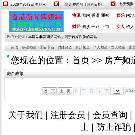
2026年8月8日 星期六
请调整您的计算机日期!
设为首页
繁體
快讯
国内
香港
通知
娱乐
内地
财经
国学
一路
上市
女人
传人
热门关键词：
本网站非新闻类网站，属于传媒性质的网站
首 页
|
快讯频道
|
国际非遗
|
财经频道
|
娱乐频道
|
华人频道
|
女人频道
|
家
您现在的位置：
首页
>>
房产频
房产政策
首 页
上一页
0
下一页
末 页
共
0
条
关于我们
|
注册会员
|
会员查询
|
士
|
防止诈骗