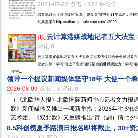
2021-03-22 点击：422 评论:0
恶意诋毁云计算港媒的“纪某、刘某某”被判刑11年原题：全国“扫
动典型案件http://culture.people.com.cn/n1/2020...
云计算港媒战地记者五大法宝
[顶]
评论:0
云计算港媒战地记者五大法宝香港记者传媒联合会会员记者五大
记者头脑；学习“习近平理念”顿悟记者的世界观能力；学习“
习“中...
领导一个提议新闻媒体坚守16年 大使一个
2026-08-09
点击：3 评论:0
（《北欧华人报》北欧国际新闻中心记者文力报道
欧》新闻媒体又推出一项新举措：2026年七夕
艺术团、《双北欧》又重磅推出“诗（剧）情七夕·礼
8.5科创榜夏季路演日报名即将截止，30+
7-28 点击：17 评论:0