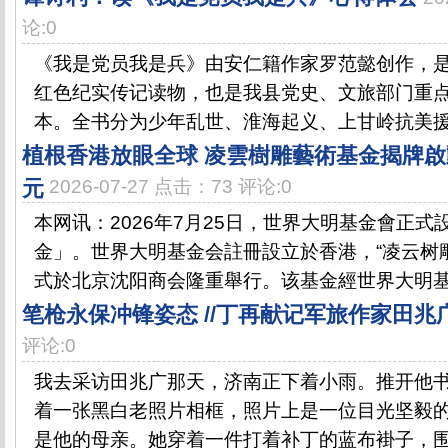
论:0
《我是党员我是兵》由安仁籍作家罗范懿创作，
红色纪实传记读物，也是我县党史、文旅部门重
本。全书分为少年乱世、淮海起义、上甘岭抗美援朝
植根香港放眼全球 凌雲樹雕藝術基金揭牌啟
元
2026-07-27 点击：73 评论:0
本网讯：2026年7月25日，世界大明基金會正
金」。世界大明基金会註冊設立於香港，“凌云树
式於北京沈阳商会隆重舉行。该基金經世界大明基金
笔枪永保冲锋姿态 //丁再献记军旅作家田兆
评论:0
我去采访田兆广那天，济南正下着小雨。推开他
着一张黑白老照片相框，照片上是一位目光坚毅
是他的母亲。她穿着一件打着补丁的蓝布褂子，围着