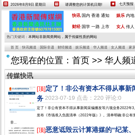
2026年8月9日 星期日
请调整您的计算机日期!
设为首页
繁體
快讯
国内
香港
通知
娱乐
内地
财经
国学
一路
上市
女人
传人
热门关键词：
本网站非新闻类网站，属于传媒性质的网站
首 页
|
快讯频道
|
国际非遗
|
财经频道
|
娱乐频道
|
华人频道
|
女人频道
|
家
您现在的位置：
首页
>>
华人频
传媒快讯
定了！非公有资本不得从事新
[顶]
务
2023-07-19 点击：220 评论:0
定了！非公有资本不得从事新闻采编播发等六项业务2022年3
发布《市场准入负面清单（2022年版）》。清单明确:非公
非...
恶意诋毁云计算港媒的“纪某、
[顶]