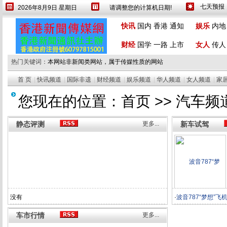
2026年8月9日 星期日
请调整您的计算机日期!
设为首页
繁體
快讯
国内
香港
通知
娱乐
内地
财经
国学
一路
上市
女人
传人
热门关键词：
本网站非新闻类网站，属于传媒性质的网站
首 页
|
快讯频道
|
国际非遗
|
财经频道
|
娱乐频道
|
华人频道
|
女人频道
|
家
您现在的位置：
首页
>>
汽车频
静态评测
更多...
新车试驾
没有
·
波音787“梦想”飞
车市行情
更多...