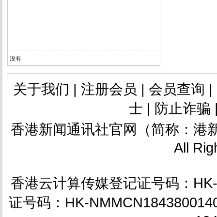
没有
关于我们
|
注册会员
|
会员查询
波音787“梦想”飞机
|
士
|
防止诈骗
香港新闻通讯社官网（简称：港新
海口继续全球“梦想
All Ri
香港云计算传媒登记证号码：HK-NM
证号码：HK-NMMCN18438001