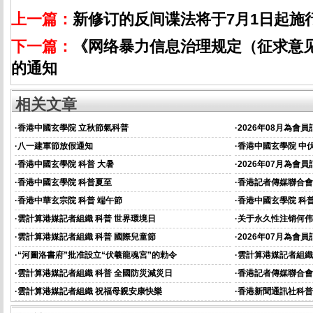
上一篇：
新修订的反间谍法将于7月1日起施
下一篇：
《网络暴力信息治理规定（征求意
的通知
相关文章
·
香港中國玄學院 立秋節氣科普
·
2026年08月為會
·
八一建軍節放假通知
·
香港中國玄學院 中
·
香港中國玄學院 科普 大暑
·
2026年07月為會
·
香港中國玄學院 科普夏至
·
香港記者傳媒聯合會
資的通知
·
香港中華玄宗院 科普 端午節
·
香港中國玄學院 科普
·
雲計算港媒記者組織 科普 世界環境日
·
关于永久性注销何伟
·
雲計算港媒記者組織 科普 國際兒童節
·
2026年07月為會
通知
·
“河圖洛書府”批准設立“伏羲龍魂宮”的勅令
·
雲計算港媒記者組織
·
雲計算港媒記者組織 科普 全國防災減災日
·
香港記者傳媒聯合會
資的通知
·
雲計算港媒記者組織 祝福母親安康快樂
·
香港新聞通訊社科普