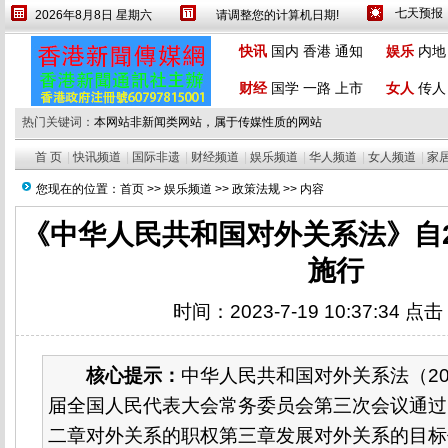
2026年8月8日 星期六
请调整您的计算机日期!
设为首页
繁體
快讯
国内
香港
通知
娱乐
内地
财经
国学
一路
上市
女人
传人
热门关键词：
本网站非新闻类网站，属于传媒性质的网站
首 页
|
快讯频道
|
国际非遗
|
财经频道
|
娱乐频道
|
华人频道
|
女人频道
|
家
您现在的位置：
首页
>>
娱乐频道
>>
政策法规
>> 内容
《中华人民共和国对外关系法》自2
施行
时间：2023-7-19 10:37:34 点
核心提示：
中华人民共和国对外关系法（20
届全国人民代表大会常务委员会第三次会议通过
二章对外关系的职权第三章发展对外关系的目标